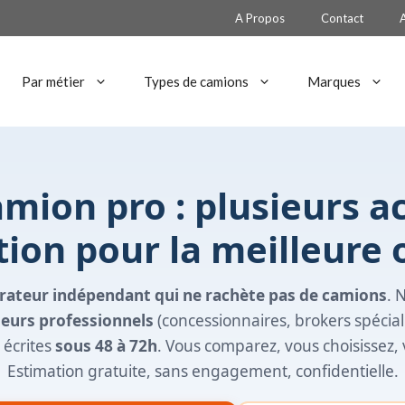
A Propos
Contact
Par métier
Types de camions
Marques
mion pro : plusieurs a
ion pour la meilleure 
ateur indépendant qui ne rachète pas de camions
. 
teurs professionnels
(concessionnaires, brokers spéciali
 écrites
sous 48 à 72h
. Vous comparez, vous choisissez, v
Estimation gratuite, sans engagement, confidentielle.