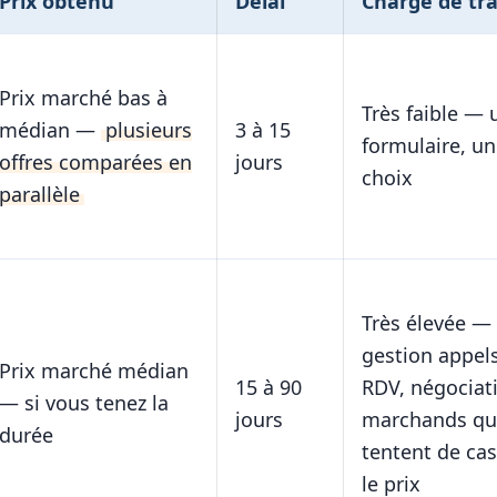
Prix obtenu
Délai
Charge de tra
Prix marché bas à
Très faible — 
médian —
plusieurs
3 à 15
formulaire, un
offres comparées en
jours
choix
parallèle
Très élevée —
gestion appels
Prix marché médian
15 à 90
RDV, négociat
— si vous tenez la
jours
marchands qu
durée
tentent de cas
le prix