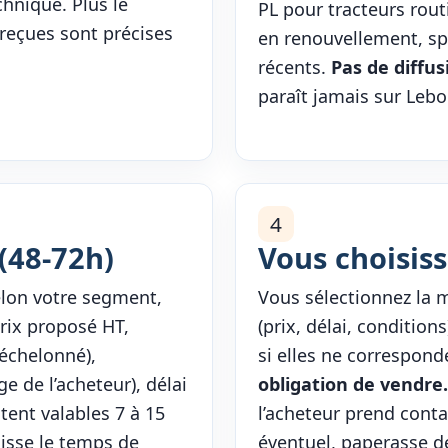
chnique. Plus le
PL pour tracteurs rout
 reçues sont précises
en renouvellement, sp
récents.
Pas de diffus
paraît jamais sur Lebo
4
(48-72h)
Vous choisiss
lon votre segment,
Vous sélectionnez la m
prix proposé HT,
(prix, délai, condition
échelonné),
si elles ne correspond
e de l’acheteur), délai
obligation de vendre.
stent valables 7 à 15
l’acheteur prend conta
aisse le temps de
éventuel, paperasse d