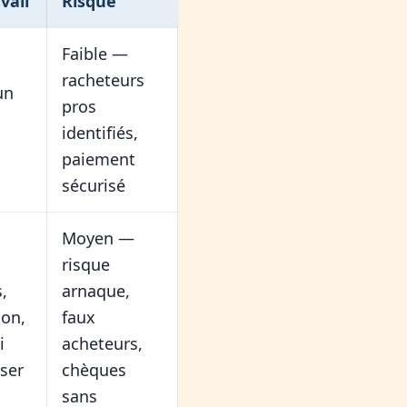
vail
Risque
Faible —
racheteurs
un
pros
identifiés,
paiement
sécurisé
Moyen —
risque
,
arnaque,
ion,
faux
i
acheteurs,
ser
chèques
sans