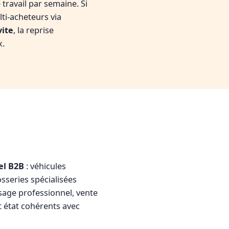
travail par semaine. Si
ti-acheteurs via
vite
, la reprise
x.
el B2B
: véhicules
osseries spécialisées
usage professionnel, vente
t état cohérents avec