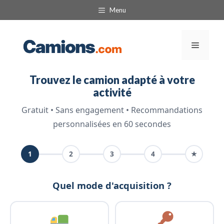
Aller
Menu
au
contenu
Menu
Trouvez le camion adapté à votre
activité
Gratuit • Sans engagement • Recommandations
personnalisées en 60 secondes
1
2
3
4
★
Quel mode d'acquisition ?